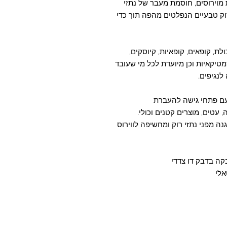
מוירוסים, חוסמת מעבר של נתזי
וק טבעיים הנפלטים מהפה תוך כדי
ולת, קופאים, קופאיות, קיוסקים,
טיקאיות וכן מיועדת לכל מי שעובד
לנגיפים.
 שקופה תקנית בעובי 3 מ"מ עם פתחי גישה להעברת
עטים, מוצרים קטנים וכולי.
 על 60 ס"מ גובה להגנה מפני נתזי רוק ומחשיפה לווירוס
קה בדבק דו צדדי
אלי