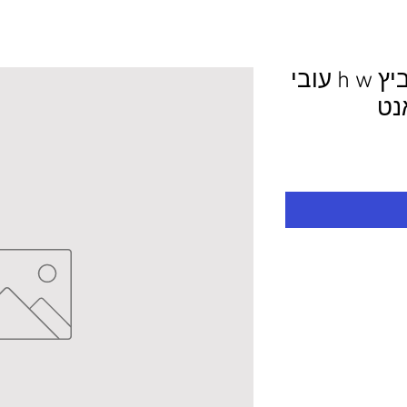
עץ לפי מידה סוג סנדביץ h w עובי