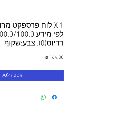
1 X לוח פרספקט מר
רדיוס(0). צבע:שקוף
מחיר
הוספה לסל