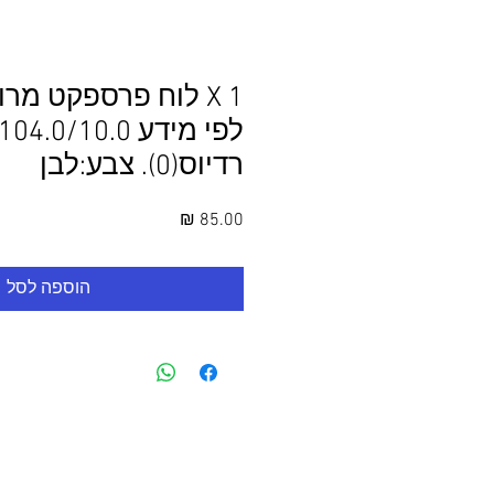
1 X לוח פרספקט מר
רדיוס(0). צבע:לבן
מחיר
הוספה לסל