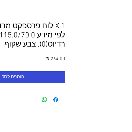
1 X לוח פרספקט מר
רדיוס(0). צבע:שקוף
מחיר
הוספה לסל