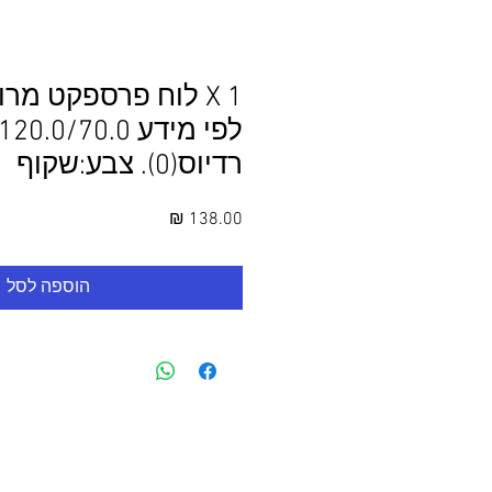
1 X לוח פרספקט מר
רדיוס(0). צבע:שקוף
מחיר
הוספה לסל