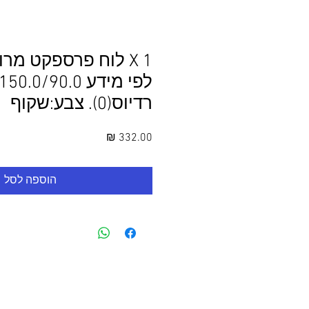
1 X לוח פרספקט מר
רדיוס(0). צבע:שקוף
מחיר
הוספה לסל