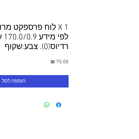
1 X לוח פרספקט מר
רדיוס(0). צבע:שקוף
מחיר
הוספה לסל