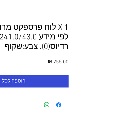
1 X לוח פרספקט מר
רדיוס(0). צבע:שקוף
מחיר
הוספה לסל