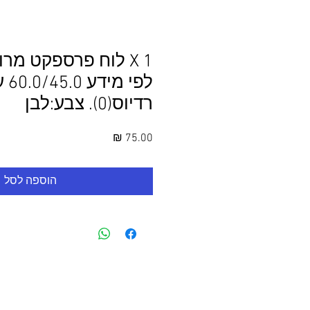
1 X לוח פרספקט מר
רדיוס(0). צבע:לבן
מחיר
הוספה לסל