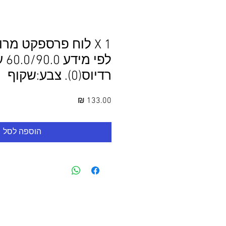
1 X לוח פרספקט מר
רדיוס(0). צבע:שקוף
מחיר
הוספה לסל