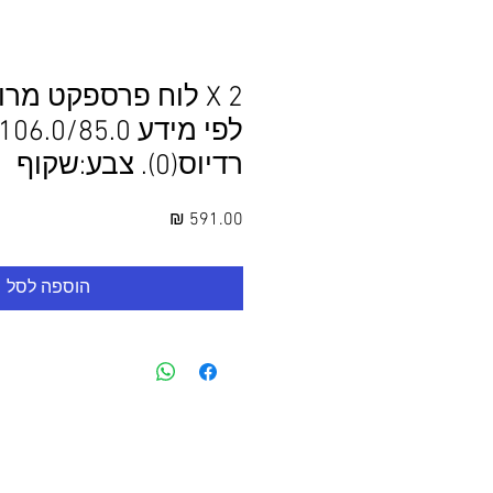
2 X לוח פרספקט מר
רדיוס(0). צבע:שקוף
מחיר
הוספה לסל