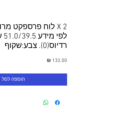
2 X לוח פרספקט מר
רדיוס(0). צבע:שקוף
מחיר
הוספה לסל