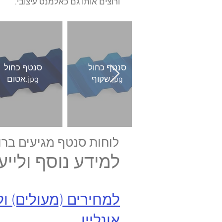
ורוצים אותו גם כאלמנט עיצובי.
סנטף ירוק
סנטף כחול
סנטף כחול
אטום.jpg
שקוף.jpg
אטום.jpg
לוחות סנטף מגיעים ברוחב קבוע של 126 ס"
למידע נוסף ולייע
למחירים (מעולים) ו
אונליין