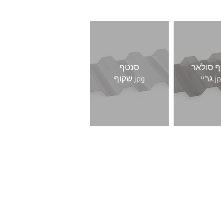
 סולאר
סנטף
י.jpg
שקוף.jpg