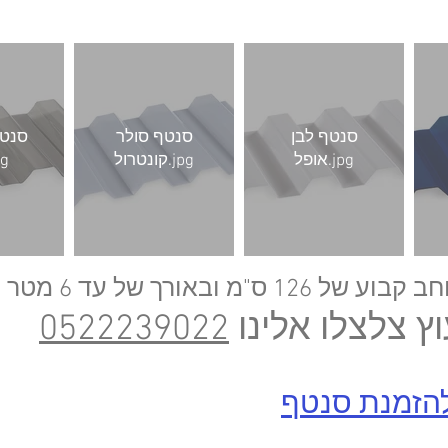
סנטף לבן
סנטף סולר
סנטף
אופל.jpg
קונטרול.jpg
גרי
מ ובאורך של עד 6 מטר
וץ צלצלו אלינו
0522239022
להזמנת סנטף