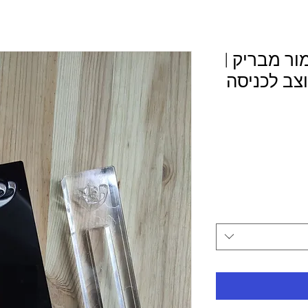
ור מבריק |
וצב לכניסה