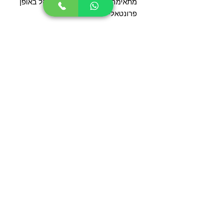
מתאימה לכל מי שעובד מול קהל באופן
פרונטאלי
משלוחים
משלוחים בכל אזור גוש דן 49 ש"ח
זמן אספקה
(עד 3 יחידות למשלוח)
עד 7 ימי עסקים
© 2019 by yugalplast. Proudly
created with pilimbareshet
תקנון האתר