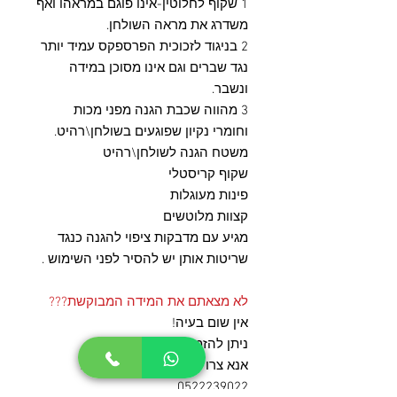
1 שקוף לחלוטין-אינו פוגם במראהו ואף
משדרג את מראה השולחן.
2 בניגוד לזכוכית הפרספקס עמיד יותר
נגד שברים וגם אינו מסוכן במידה
ונשבר.
3 מהווה שכבת הגנה מפני מכות
וחומרי נקיון שפוגעים בשולחן\רהיט.
משטח הגנה לשולחן\רהיט
שקוף קריסטלי
פינות מעוגלות
קצוות מלוטשים
מגיע עם מדבקות ציפוי להגנה כנגד
שריטות אותן יש להסיר לפני השימוש .
לא מצאתם את המידה המבוקשת???
אין שום בעיה!
ניתן להזמין בכל מידה.
אנא צרו קשר עם נציג טלפוני ב
0522239022