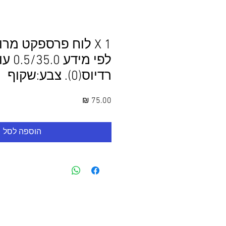
1 X לוח פרספקט מר
רדיוס(0). צבע:שקוף
מחיר
הוספה לסל