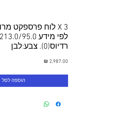
3 X לוח פרספקט מר
רדיוס(0). צבע:לבן
מחיר
הוספה לסל